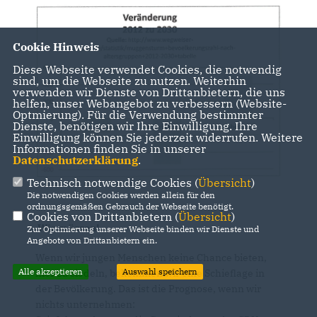
Cookie Hinweis
Diese Webseite verwendet Cookies, die notwendig
sind, um die Webseite zu nutzen. Weiterhin
verwenden wir Dienste von Drittanbietern, die uns
helfen, unser Webangebot zu verbessern (Website-
Optmierung). Für die Verwendung bestimmter
Dienste, benötigen wir Ihre Einwilligung. Ihre
Einwilligung können Sie jederzeit widerrufen. Weitere
Informationen finden Sie in unserer
Datenschutzerklärung
.
Technisch notwendige Cookies (
Übersicht
)
Die notwendigen Cookies werden allein für den
ordnungsgemäßen Gebrauch der Webseite benötigt.
Cookies von Drittanbietern (
Übersicht
)
Wir müssen!
Zur Optimierung unserer Webseite binden wir Dienste und
Angebote von Drittanbietern ein.
Wenn wir jungen Menschen keine Chance bieten,
Alle akzeptieren
Auswahl speichern
hier zu siedeln, bekommen wir eine Schieflage in
der Bevölkerung. Das ist die Prognose, wenn wir
nichts unternehmen: