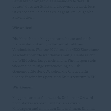
Seit Jahren drängen die Gemeinderäte der CDU
darauf, dass der Stillstand überwunden wird. Jetzt
ist es höchste Zeit, dass es los geht! Im Baugebiet
Falkenäcker:.
Wir wollen!
Die Menschen in Muggensturm, heute und noch
mehr in der Zukunft, wollen ein attraktives
Vereinsleben. Was vor 40 Jahren für 4500 Einwohner
geschaffen wurde war damals mutig. Heute reicht
die WEH schon lange nicht mehr. Für morgen steht
wieder eine mutige Entscheidung an. Die
Gemeinderäte der CDU sehen die Chancen für
unsere Vereine im Sport- und Kulturzentrum WEH.
Wir können!
Muggensturm ist finanzstark. Und unser Ort wird
noch stärker werden – mit neuen aktiven
Mitbürgern und mit neuen Unternehmen. Und mit