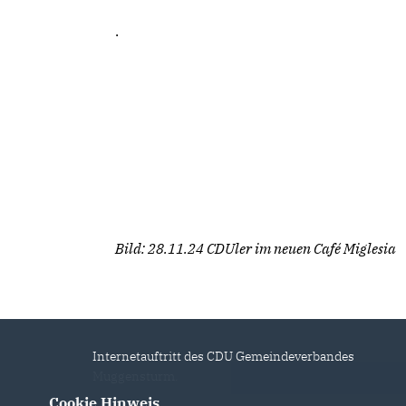
.
Bild: 28.11.24 CDUler im neuen Café Miglesia
Internetauftritt des CDU Gemeindeverbandes
Muggensturm.
Cookie Hinweis