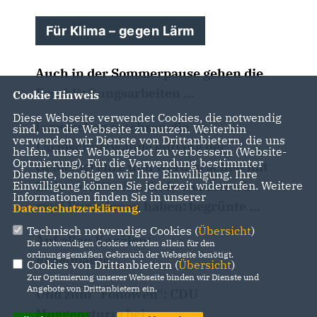
Für Klima – gegen Lärm
Auch in der Sommerpause gehen die
Erschließungsarbeiten ...
Cookie Hinweis
Diese Webseite verwendet Cookies, die notwendig
Inzwischen wachsen die
sind, um die Webseite zu nutzen. Weiterhin
verwenden wir Dienste von Drittanbietern, die uns
Lärmschutzwände entlang der
helfen, unser Webangebot zu verbessern (Website-
Optmierung). Für die Verwendung bestimmter
Gebietsgrenze und werden schon mit
Dienste, benötigen wir Ihre Einwilligung. Ihre
Einwilligung können Sie jederzeit widerrufen. Weitere
Erde verfüllt. Am Ende werden wir
Informationen finden Sie in unserer
zwei Funktionen haben: begrünte ...
Datenschutzerklärung
.
Technisch notwendige Cookies (
Übersicht
)
Auf allen Kanälen:
Die notwendigen Cookies werden allein für den
ordnungsgemäßen Gebrauch der Webseite benötigt.
Regelmäßig ...
Cookies von Drittanbietern (
Übersicht
)
Zur Optimierung unserer Webseite binden wir Dienste und
Angebote von Drittanbietern ein.
Und zum "Followen": CDU
Muggensturm bei
...