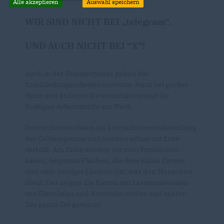
Alle akzeptieren
Auswahl speichern
WIR SIND NICHT BEI „telegram“.
UND AUCH NICHT BEI “X“!
Auch in der Sommerpause gehen die
Erschließungsarbeiten vorwärts. Auch bei großer
Hitze und anderen Wetterunbilden sind die
fleißigen Arbeitskräfte am Werk.
Inzwischen wachsen die Lärmschutzwände entlang
der Gebietsgrenze und werden schon mit Erde
verfüllt. Am Ende werden wir zwei Funktionen
haben: begrünte Flächen, die dem Klima dienen
und viele weniger Lärm im Ort, was den Menschen
dient. Das zeigen die Karten mit Lärmemissionen
von Eisenbahn und Autobahn vorher und später:
Der ganze Ort gewinnt!